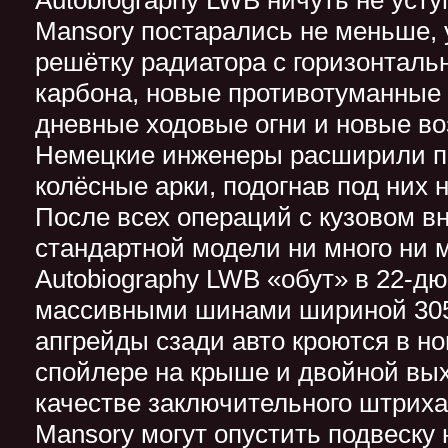
Autobiography LWB ничуть не усту
Mansory постарались не меньше, 
решётку радиатора с горизонтал
карбона, новые противотуманные
дневные ходовые огни и новые во
Немецкие инженеры расширили п
колёсные арки, подогнав под них 
После всех операций с кузовом в
стандартной модели ни много ни м
Autobiography LWB «обут» в 22-д
массивными шинами шириной 30
апгрейды сзади авто кроются в н
спойлере на крыше и двойной вых
качестве заключительного штриха
Mansory могут опустить подвеску 