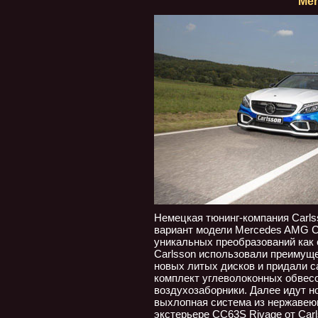
Mer
Немецкая тюнинг-компания Carls
вариант модели Mercedes AMG C6
уникальных преобразований как 
Carlsson использовали преимуще
новых литых дисков и придали 
комплект углеволоконных обвесо
воздухозаборники. Далее идут н
выхлопная система из нержавею
экстерьере CC63S Rivage от Carl