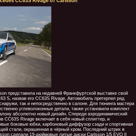
cedes CC63S Rivage от Carlsson
son представила на недавней Франкфуртской выставке свой
3 S, назвав его CC63S Rivage. Автомобиль претерпел ряд
снаружи, так и непосредственно в салоне. Для тюнинга мастера
ственно углеволоконные детали, также установили комплект
салону абсолютно новый дизайн. Спереди аэродинамический
в CC63S Rivage включает в себя новый сплиттер, и
овые боковые юбки, карбоновый диффузор сзади и спортивная
щей стали, окрашенная в чёрный хром. Последний штрих в
sson сделали 19-дюймовые литые диски Carlsson 1/5 EVO II