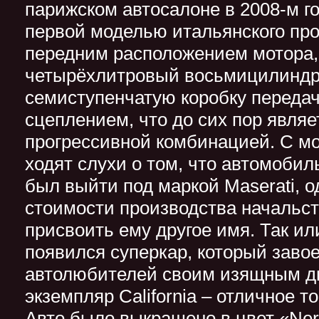
парижском автосалоне в 2008-м год
первой моделью итальянского про
передним расположением мотора,
четырёхлитровый восьмицилиндр
семиступенчатую коробку переда
сцеплением, что до сих пор являе
прогрессивной комбинацией. С м
ходят слухи о том, что автомоби
был выйти под маркой Maserati, о
стоимости производства начальст
присвоить ему другое имя. Так или
появился суперкар, который заво
автолюбителей своим изящным д
экземпляр California – отличное т
Авто было выкрашено в цвет «Ner