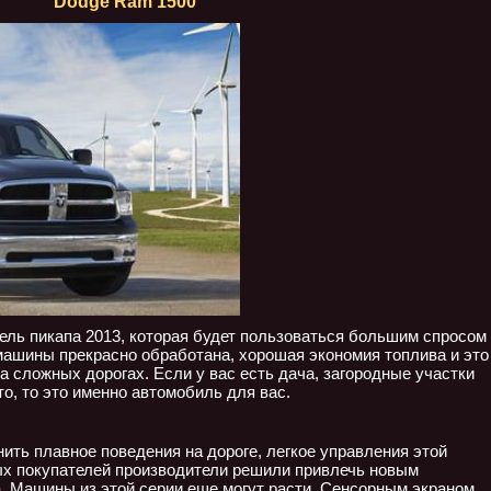
Dodge Ram 1500
ль пикапа 2013, которая будет пользоваться большим спросом
ашины прекрасно обработана, хорошая экономия топлива и это
 сложных дорогах. Если у вас есть дача, загородные участки
о, то это именно автомобиль для вас.
ить плавное поведения на дороге, легкое управления этой
ых покупателей производители решили привлечь новым
а. Машины из этой серии еще могут расти. Сенсорным экраном