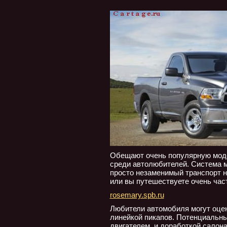
Обещают очень популярную моде
среди автолюбителей. Система м
просто незаменимый транспорт на
или вы путешествуете очень част
rosemary.spb.ru
Любители автомобиля могут оцен
линейкой пикапов. Потенциальн
двигателем, и доработкой салон