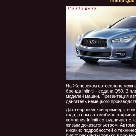
Infiniti Q
На Женевском автосалоне можно 
бренда Infiniti – седана Q50. В
моделей машин. Презентация авт
двигатель немецкого производст
Дата европейской премьеры нового
года, а сам автомобиль открывае
компания Infiniti сотрудничает с
живым доказательством. Автомоб
никаких подробностей о техниче
будут раскрыты только в процес