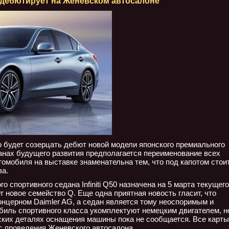
50 дебютирует на Женевском автосалоне
будет созерцать дебют новой модели японского премиального
 планах будущего развития предполагается переименование всех
омобиля на выставке знаменательна тем, что под капотом стои
ва.
 спортивного седана Infiniti Q50 назначена на 5 марта текущего
т новое семейство Q. Еще одна приятная новость гласит, что
 концерном Daimler AG, а седан является тому неоспоримым и
иль спортивного класса укомплектуют немецким двигателем, н
ских деталях оснащения машины пока не сообщается. Все карты
с проведения Женевского автосалона.